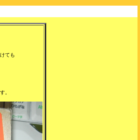
、
けても
す。